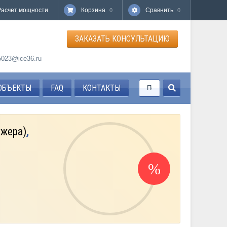
Расчет мощности
Корзина
Сравнить
0
0
ЗАКАЗАТЬ КОНСУЛЬТАЦИЮ
85023@ice36.ru
ОБЪЕКТЫ
FAQ
КОНТАКТЫ
джера)
,