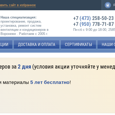
авить сайт в избранное
+7
(473)
258-50-23
Наша специализация:
проектирование, продажа,
+7
(950)
778-71-87
установка, ремонт систем
вентиляции и кондиционеров в
Пн-сб с 9:00 до 18:00, 25
Воронеже . Работаем с 2005 г.
КЦИИ
ДОСТАВКА И ОПЛАТА
СЕРТИФИКАТЫ
НАШИ 
еров за
2 дня
(условия акции уточняйте у мене
 и материалы
5 лет бесплатно
!