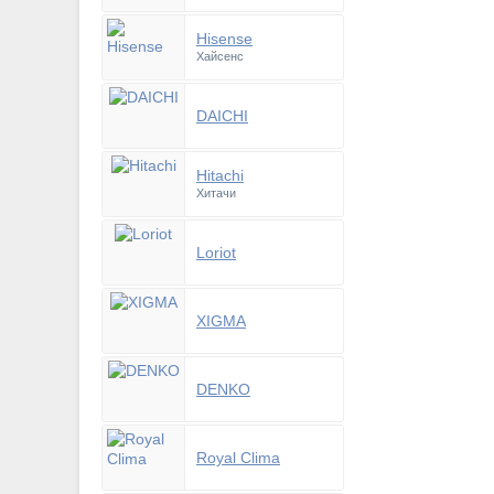
Hisense
Хайсенс
DAICHI
Hitachi
Хитачи
Loriot
XIGMA
DENKO
Royal Clima