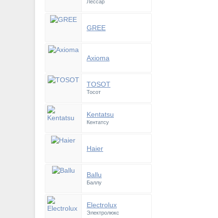
Лессар
GREE
Axioma
TOSOT
Тосот
Kentatsu
Кентатсу
Haier
Ballu
Баллу
Electrolux
Электролюкс