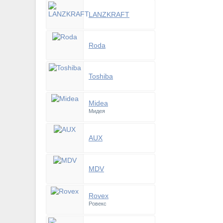
LANZKRAFT
Roda
Toshiba
Midea
Мидея
AUX
MDV
Rovex
Ровекс