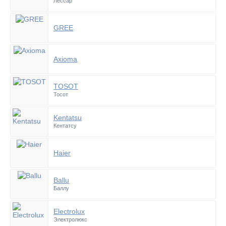
Лессар
GREE
Axioma
TOSOT
Тосот
Kentatsu
Кентатсу
Haier
Ballu
Баллу
Electrolux
Электролюкс