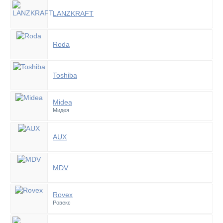
LANZKRAFT
Roda
Toshiba
Midea
Мидея
AUX
MDV
Rovex
Ровекс