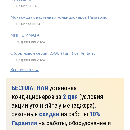
07 мая 2024
Монтаж двух настенных кондиционеров Panasonic
01 марта 2024
МИР КЛИМАТА
20 февраля 2024
Обзор новой серии KSGU (Turin) от Kentatsu
03 февраля 2024
Все новости →
БЕСПЛАТНАЯ
установка
кондиционеров за
2 дня
(условия
акции уточняйте у менеджера)
,
сезонные
скидки
на работы
10%
!
Гарантия
на работы, оборудование и