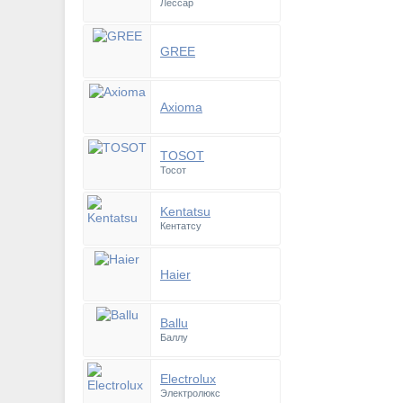
Лессар
GREE
Axioma
TOSOT
Тосот
Kentatsu
Кентатсу
Haier
Ballu
Баллу
Electrolux
Электролюкс