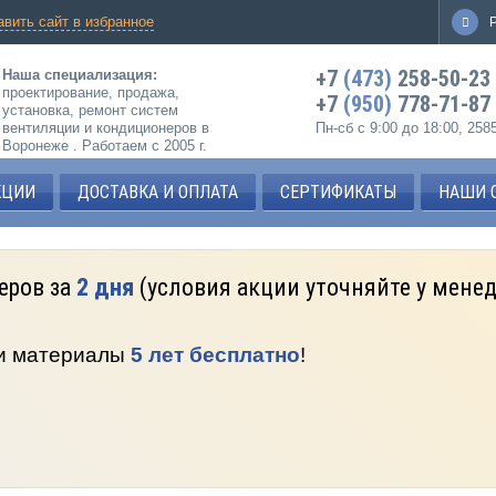
авить сайт в избранное
+7
(473)
258-50-23
Наша специализация:
проектирование, продажа,
+7
(950)
778-71-87
установка, ремонт систем
вентиляции и кондиционеров в
Пн-сб с 9:00 до 18:00, 25
Воронеже . Работаем с 2005 г.
КЦИИ
ДОСТАВКА И ОПЛАТА
СЕРТИФИКАТЫ
НАШИ 
еров за
2 дня
(условия акции уточняйте у мене
 и материалы
5 лет бесплатно
!