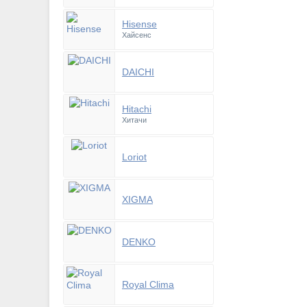
Hisense
Хайсенс
DAICHI
Hitachi
Хитачи
Loriot
XIGMA
DENKO
Royal Clima