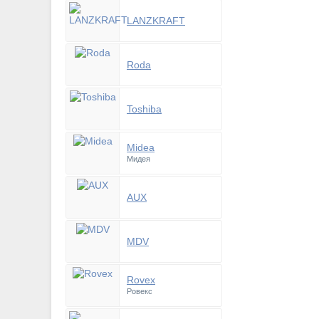
LANZKRAFT
Roda
Toshiba
Midea
Мидея
AUX
MDV
Rovex
Ровекс