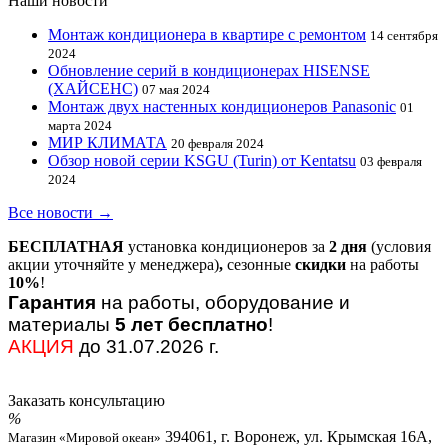
Наши новости
Монтаж кондиционера в квартире с ремонтом
14 сентября
2024
Обновление серий в кондиционерах HISENSE
(ХАЙСЕНС)
07 мая 2024
Монтаж двух настенных кондиционеров Panasonic
01
марта 2024
МИР КЛИМАТА
20 февраля 2024
Обзор новой серии KSGU (Turin) от Kentatsu
03 февраля
2024
Все новости →
БЕСПЛАТНАЯ
установка кондиционеров за
2 дня
(условия
акции уточняйте у менеджера)
,
сезонные
скидки
на работы
10%
!
Гарантия
на работы, оборудование и
материалы
5 лет бесплатно
!
АКЦИЯ
до 31.07.2026 г.
Заказать консультацию
394061, г. Воронеж, ул. Крымская 16А,
Магазин «Мировой океан»