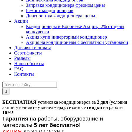
Заправка кондиционера фреоном цены
Ремонт кондиционеров
Диагностика кондиционера, цены
Акции
Кондиционеры в Воронеже Акции, -2% от цены
конкурента
Акция купи инверторный кондиционер
Акция на кондиционеры с бесплатной установкой
Доставка и оплата
Сертификаты
Разделы
Наши объекты
FAQ
Контакты
БЕСПЛАТНАЯ
установка кондиционеров за
2 дня
(условия
акции уточняйте у менеджера)
,
сезонные
скидки
на работы
10%
!
Гарантия
на работы, оборудование и
материалы
5 лет бесплатно
!
АКЦИЯ
до 31.07.2026 г.