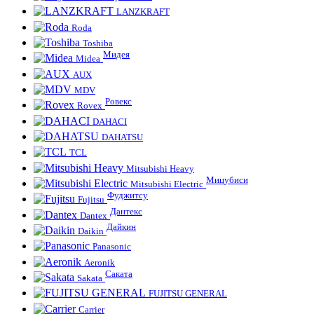
LANZKRAFT
Roda
Toshiba
Мидея
Midea
AUX
MDV
Ровекс
Rovex
DAHACI
DAHATSU
TCL
Mitsubishi Heavy
Мицубиси
Mitsubishi Electric
Фуджитсу
Fujitsu
Дантекс
Dantex
Дайкин
Daikin
Panasonic
Aeronik
Саката
Sakata
FUJITSU GENERAL
Carrier