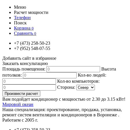
Меню
Расчет мощности
Телефон
Поиск
Корзина
0
Сравнить
0
+7
(473)
258-50-23
+7
(952)
548-07-55
Добавить сайт в избранное
Заказать консультацию
Площадь помещения:
Высота
потолков:
Кол-во людей:
Кол-во компьютеров:
Сторона:
Вам подойдет кондиционер с мощностью от
2.30
до
3.15
кВт!
Мировой океан
Наша специализация:
проектирование, продажа, установка,
ремонт систем вентиляции и кондиционеров в Воронеже .
Работаем с 2005 г.
+7
(473)
258-50-23