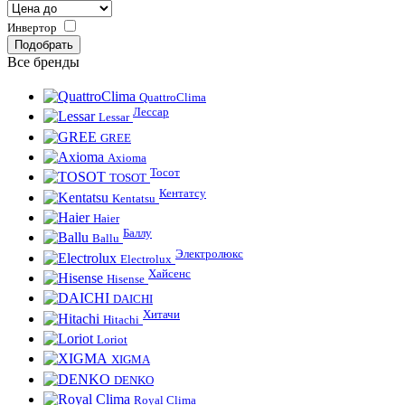
Инвертор
Все бренды
QuattroClima
Лессар
Lessar
GREE
Axioma
Тосот
TOSOT
Кентатсу
Kentatsu
Haier
Баллу
Ballu
Электролюкс
Electrolux
Хайсенс
Hisense
DAICHI
Хитачи
Hitachi
Loriot
XIGMA
DENKO
Royal Clima