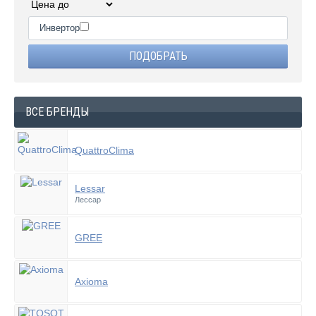
Инвертор
ВСЕ БРЕНДЫ
QuattroClima
Lessar
Лессар
GREE
Axioma