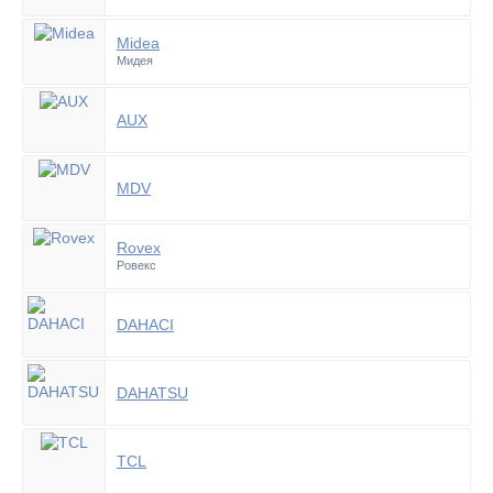
Midea
Мидея
AUX
MDV
Rovex
Ровекс
DAHACI
DAHATSU
TCL