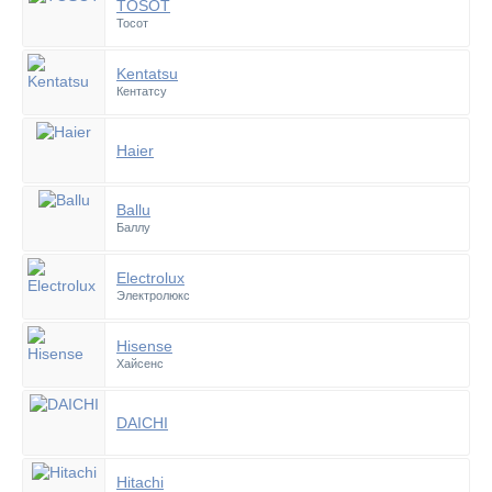
TOSOT
Тосот
Kentatsu
Кентатсу
Haier
Ballu
Баллу
Electrolux
Электролюкс
Hisense
Хайсенс
DAICHI
Hitachi