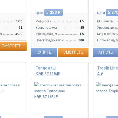
5 320 Р
5 37
Цена
Цена
12.0
Мощность
1.5
Мощность
61
Уровень шума
45
Уровень шум
 ч
3500
Max высота, м
1.5
Max высота, 
Поток воздуха м³ ч
300
Поток воздуха
СМОТРЕТЬ
КУПИТЬ
СМОТРЕТЬ
КУПИТЬ
Тепломаш
Tropik Line
КЭВ-3П1154Е
А-6