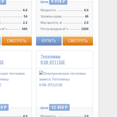
0 Р
9 918 Р
Цена
6.0
Мощность
6.0
а
54
Уровень шума
46
м
2.2
Max высота, м
2.0
 м³ ч
560
Поток воздуха м³ ч
1000
СМОТРЕТЬ
КУПИТЬ
СМОТРЕТЬ
Тепломаш
3Е
КЭВ-3П1153Е
10 Р
12 450 Р
Цена
4.0
Мощность
3.0