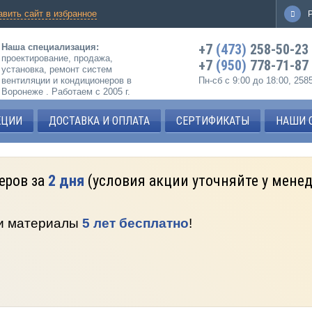
авить сайт в избранное
+7
(473)
258-50-23
Наша специализация:
проектирование, продажа,
+7
(950)
778-71-87
установка, ремонт систем
вентиляции и кондиционеров в
Пн-сб с 9:00 до 18:00, 25
Воронеже . Работаем с 2005 г.
КЦИИ
ДОСТАВКА И ОПЛАТА
СЕРТИФИКАТЫ
НАШИ 
еров за
2 дня
(условия акции уточняйте у мене
 и материалы
5 лет бесплатно
!