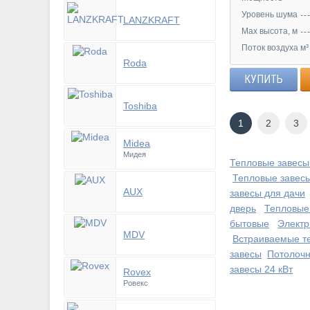
Уровень шума
LANZKRAFT
Max высота, м
Поток воздуха м³
Roda
КУПИТЬ
Toshiba
1
2
3
Midea
Мидея
Тепловые завесы
Тепловые завесы
AUX
завесы для дачи
дверь
Тепловые
бытовые
Электр
MDV
Встраиваемые т
завесы
Потолочн
завесы 24 кВт
Rovex
Ровекс