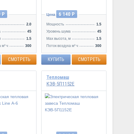
0 Р
6 140 Р
Цена
2.0
Мощность
1.5
а
45
Уровень шума
45
м
1.5
Max высота, м
1.5
 м³ ч
300
Поток воздуха м³ ч
300
СМОТРЕТЬ
КУПИТЬ
СМОТРЕТЬ
Тепломаш
КЭВ-5П1152Е