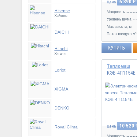
6 390 Р
Цена
Hisense
Мощность
Хайсенс
Уровень шума
Max высота, м
DAICHI
Поток воздуха м³
КУПИТЬ
Hitachi
Хитачи
Тепломаш
Loriot
КЭВ-4П1154Е
XIGMA
DENKO
10 520 
Цена
Royal Clima
Мощность