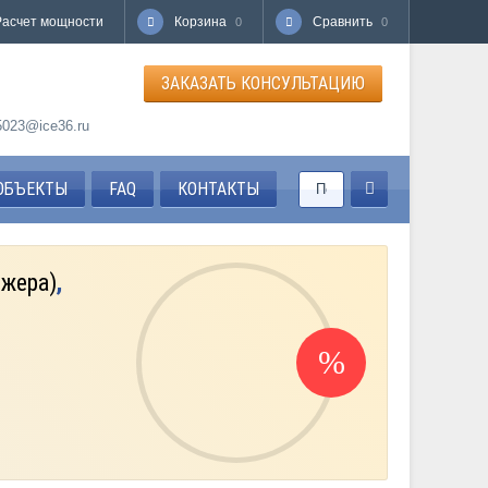
Расчет мощности
Корзина
Сравнить
0
0
ЗАКАЗАТЬ КОНСУЛЬТАЦИЮ
85023@ice36.ru
ОБЪЕКТЫ
FAQ
КОНТАКТЫ
джера)
,