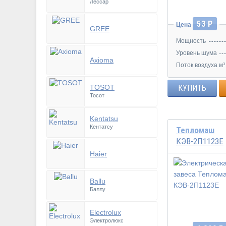
Лессар
53 Р
Цена
GREE
Мощность
Уровень шума
Axioma
Поток воздуха м³
TOSOT
КУПИТЬ
Тосот
Kentatsu
Кентатсу
Тепломаш
КЭВ-2П1123Е
Haier
Ballu
Баллу
Electrolux
Электролюкс