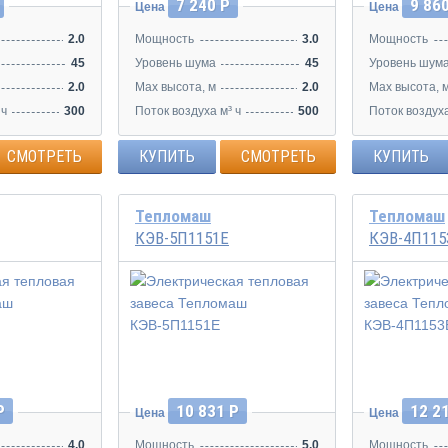
7 240 Р
9 86
Цена
Цена
2.0
Мощность
3.0
Мощность
45
Уровень шума
45
Уровень шум
2.0
Max высота, м
2.0
Max высота, 
 ч
300
Поток воздуха м³ ч
500
Поток воздуха
СМОТРЕТЬ
КУПИТЬ
СМОТРЕТЬ
КУПИТЬ
Тепломаш
Тепломаш
КЭВ-5П1151Е
КЭВ-4П115
Р
10 831 Р
12 2
Цена
Цена
4.0
Мощность
5.0
Мощность