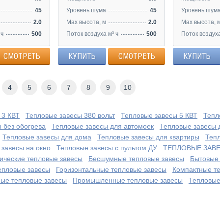
45
Уровень шума
45
Уровень шум
2.0
Max высота, м
2.0
Max высота, 
 ч
500
Поток воздуха м³ ч
500
Поток воздуха
СМОТРЕТЬ
КУПИТЬ
СМОТРЕТЬ
КУПИТЬ
4
5
6
7
8
9
10
 3 КВТ
Тепловые завесы 380 вольт
Тепловые завесы 5 КВТ
Тепл
 без обогрева
Тепловые завесы для автомоек
Тепловые завесы 
Тепловые завесы для дома
Тепловые завесы для квартиры
Тепл
 завесы на окно
Тепловые завесы с пультом ДУ
ТЕПЛОВЫЕ ЗАВ
ические тепловые завесы
Бесшумные тепловые завесы
Бытовые 
епловые завесы
Горизонтальные тепловые завесы
Компактные т
ые тепловые завесы
Промышленные тепловые завесы
Тепловые