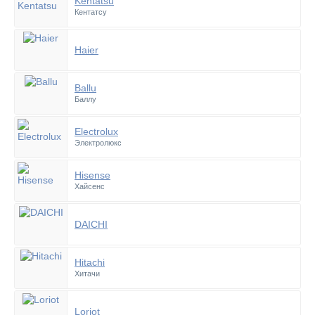
Kentatsu
Кентатсу
Haier
Ballu
Баллу
Electrolux
Электролюкс
Hisense
Хайсенс
DAICHI
Hitachi
Хитачи
Loriot