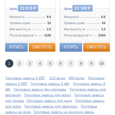
22 810 Р
23 100 Р
Цена
Цена
Мощность
9.0
Мощность
0.0
Уровень шума
52
Уровень шума
54
Max высота, м
2.5
Max высота, м
3.5
Поток воздуха м³ ч
1100
Поток воздуха м³ ч
2200
КУПИТЬ
СМОТРЕТЬ
КУПИТЬ
СМОТРЕТЬ
1
2
3
4
5
6
7
8
9
10
Тепловые завесы 3 КВТ
220 вольт
380 вольт
Тепловые
завесы 5 КВТ
Тепловые завесы 6 кВт
Тепловые завесы 9
кВт
Тепловые завесы без обогрева
Тепловые завесы для
автомоек
Тепловые завесы для ворот
Тепловые завесы
для гаража
Тепловые завесы для дачи
Тепловые завесы
для дома
Тепловые завесы для квартиры
Тепловые
завесы на воде
Тепловые завесы на входную дверь