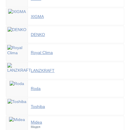
XIGMA
DENKO
Royal Clima
LANZKRAFT
Roda
Toshiba
Midea
Мидея