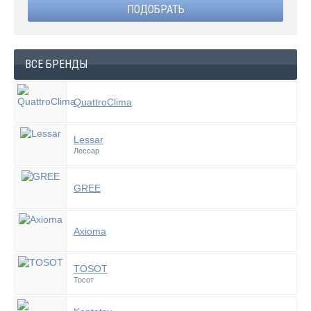
ВСЕ БРЕНДЫ
QuattroClima
Lessar
Лессар
GREE
Axioma
TOSOT
Тосот